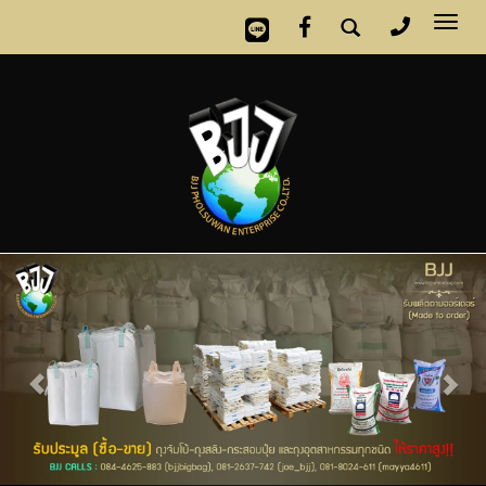
Tog
nav